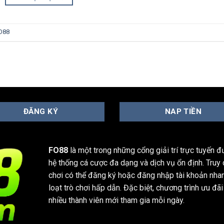
FO88
ĐĂNG KÝ
NAP TIỀN
FO88
là một trong những cổng giải trí trực tuyến
hệ thống cá cược đa dạng và dịch vụ ổn định. Truy
chơi có thể đăng ký hoặc đăng nhập tài khoản nha
loạt trò chơi hấp dẫn. Đặc biệt, chương trình ưu đ
nhiều thành viên mới tham gia mỗi ngày.