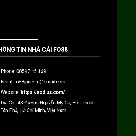
HÔNG TIN NHÀ CÁI FO88
Phone: 08597 45 169
Email:
fo88jpncom@gmail.com
Website:
https://aod.us.com/
Địa Chỉ: 48 Đường Nguyễn Mỹ Ca, Hòa Thạnh,
Tân Phú, Hồ Chí Minh, Việt Nam