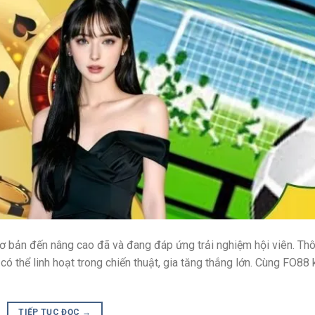
ơ bản đến nâng cao đã và đang đáp ứng trải nghiệm hội viên. Th
có thể linh hoạt trong chiến thuật, gia tăng thắng lớn. Cùng FO88
TIẾP TỤC ĐỌC
→