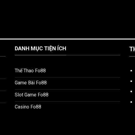
DANH MỤC TIỆN ÍCH
T
Thể Thao Fo88
Game Bài Fo88
Slot Game Fo88
Casino Fo88