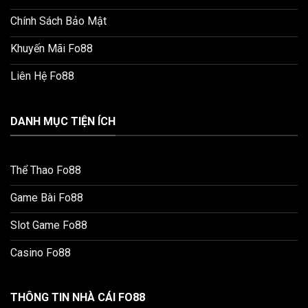
Chính Sách Bảo Mật
Khuyến Mãi Fo88
Liên Hệ Fo88
DANH MỤC TIỆN ÍCH
Thể Thao Fo88
Game Bài Fo88
Slot Game Fo88
Casino Fo88
THÔNG TIN NHÀ CÁI FO88