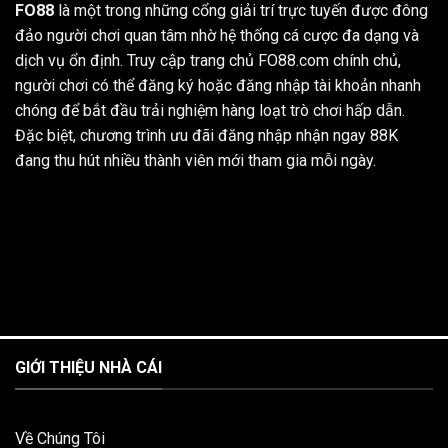
FO88
là một trong những cổng giải trí trực tuyến được đông
đảo người chơi quan tâm nhờ hệ thống cá cược đa dạng và
dịch vụ ổn định. Truy cập trang chủ FO88.com chính chủ,
người chơi có thể đăng ký hoặc đăng nhập tài khoản nhanh
chóng để bắt đầu trải nghiệm hàng loạt trò chơi hấp dẫn.
Đặc biệt, chương trình ưu đãi đăng nhập nhận ngay 88K
đang thu hút nhiều thành viên mới tham gia mỗi ngày.
GIỚI THIỆU NHÀ CÁI
Về Chúng Tôi