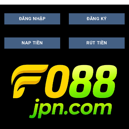
ĐĂNG NHẬP
ĐĂNG KÝ
NAP TIỀN
RÚT TIỀN