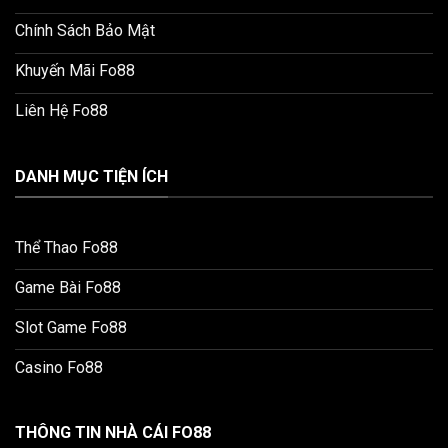
Chính Sách Bảo Mật
Khuyến Mãi Fo88
Liên Hệ Fo88
DANH MỤC TIỆN ÍCH
Thể Thao Fo88
Game Bài Fo88
Slot Game Fo88
Casino Fo88
THÔNG TIN NHÀ CÁI FO88