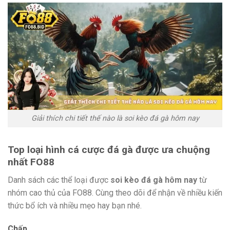
Giải thích chi tiết thế nào là soi kèo đá gà hôm nay
Top loại hình cá cược đá gà được ưa chuộng
nhất FO88
Danh sách các thể loại được
soi kèo đá gà hôm nay
từ
nhóm cao thủ của FO88. Cùng theo dõi để nhận về nhiều kiến
thức bổ ích và nhiều mẹo hay bạn nhé.
Chấp