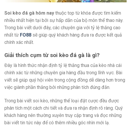
Soi kèo đá gà hôm nay
thuộc top từ khóa được tìm kiếm
nhiều nhất hiện tại bởi sự hấp dẫn của bộ môn thể thao này.
Trong bài viết dưới đây, các chuyên gia với tỷ lệ thắng cao
nhất từ
FO88
sẽ giúp quý khách hàng đưa ra được kết quả
chính xác nhất.
Giải thích cụm từ soi kèo đá gà là gì?
Đây là hình thức nhận định tỷ lệ thắng thua của kèo nhà cái
chính xác từ những chuyên gia hàng đầu trong lĩnh vực. Bài
viết sẽ giúp quý hội viên trong cộng đồng dễ dàng hơn trong
việc giành phần thắng bởi những phân tích đúng đắn.
Trong bài viết soi kèo, những thể loại đặt cược đều được
phân tích một cách chi tiết và đưa ra nhận định rõ ràng. Quý
khách hàng nên thường xuyên truy cập trang và đọc những
bài viết tin tức này để có thêm nhiều góc nhìn mới lạ.