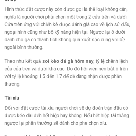
Hình thức đặt cược này còn được gọi là thể loại không cân,
nghĩa là người chơi phải chọn một trong 2 cửa trên và dưới.
Cửa trên ứng với chiến kê được đánh giá cao về lịch sử đấu,
ngoại hình cũng như bộ kỹ năng hiện tại. Ngược lại ô dưới
dành cho gà có thành tích không quá xuất sắc cùng với bề
ngoài bình thường.
Theo như kết quả
soi kèo đá gà hôm nay
, tỷ lệ chênh lệch
của của trên và dưới khá cao. Do đó hội viên nên bắt ô trên
với tỷ lệ khoảng 1.5 đến 1.7 để dễ dàng nhận được phần
thưởng.
Tài xỉu
Đối với đặt cược tài xỉu, người chơi sẽ dự đoán trận đấu có
được kéo dài đến hết hiệp hay không. Nếu hết hiệp tài thắng
ngược lại phần thưởng sẽ dành cho phe chọn xỉu.