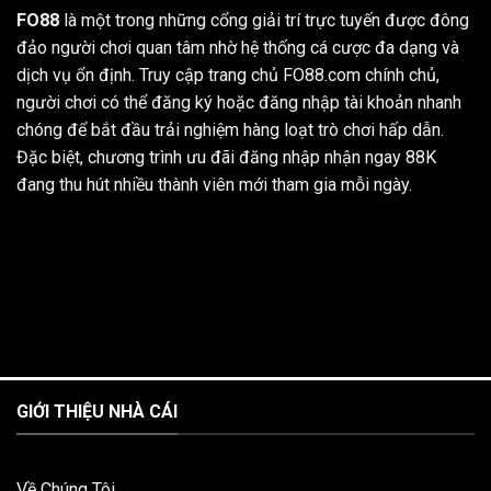
FO88
là một trong những cổng giải trí trực tuyến được đông
đảo người chơi quan tâm nhờ hệ thống cá cược đa dạng và
dịch vụ ổn định. Truy cập trang chủ FO88.com chính chủ,
người chơi có thể đăng ký hoặc đăng nhập tài khoản nhanh
chóng để bắt đầu trải nghiệm hàng loạt trò chơi hấp dẫn.
Đặc biệt, chương trình ưu đãi đăng nhập nhận ngay 88K
đang thu hút nhiều thành viên mới tham gia mỗi ngày.
GIỚI THIỆU NHÀ CÁI
Về Chúng Tôi