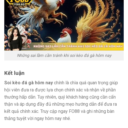
Những sai lầm cần tránh khi soi kèo đá gà hôm nay
Kết luận
Soi kèo đá gà hôm nay
chính là chìa quá quan trọng giúp
hội viên đưa ra được lựa chọn chính xác và nhận về phần
thưởng hấp dẫn. Tuy nhiên, quý khách hàng cũng cần cẩn
thận và áp dụng đầy đủ những mẹo hướng dẫn để đưa ra
kết quả chính xác. Truy cập ngay FO88 và ghi những bàn
thắng tuyệt vời ngay hôm nay nhé.