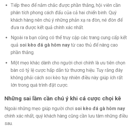
Tiếp theo để nắm chắc được phần thắng, hội viên cần
phân tích phong cách đấu của cả hai chiến binh. Quý
khách hàng nên chú ý những phản xạ ra đòn, né đòn để
đưa ra được kết quả chính xác nhất.
Ngoài ra bạn cũng có thể truy cập các trang cung cấp kết
quả
soi kèo đá gà hôm nay
từ cao thủ để nâng cao
phần thắng.
Một mẹo khác dành cho người chơi chính là ưu tiên chọn
bàn có tỷ lệ cược hấp dẫn từ thương hiệu. Tuy rằng đây
không phải cách soi kèo tuy nhiên điều này giúp ích rất
lớn trong quá trình đặt cược.
Những sai lầm cần chú ý khi cá cược chọi kê
Ngoài những mẹo giúp người chơi
soi kèo đá gà hôm nay
chính xác nhất, quý khách hàng cũng cần lưu tâm những điều
sau.