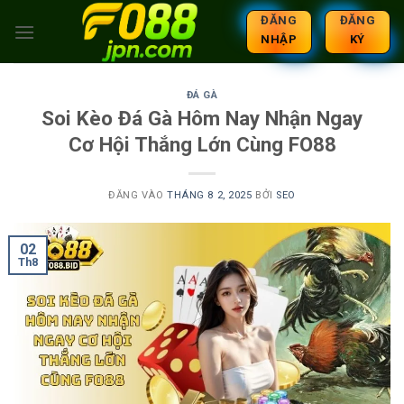
Bỏ
ĐĂNG
ĐĂNG
qua
NHẬP
KÝ
nội
dung
ĐÁ GÀ
Soi Kèo Đá Gà Hôm Nay Nhận Ngay
Cơ Hội Thắng Lớn Cùng FO88
ĐĂNG VÀO
THÁNG 8 2, 2025
BỞI
SEO
02
Th8