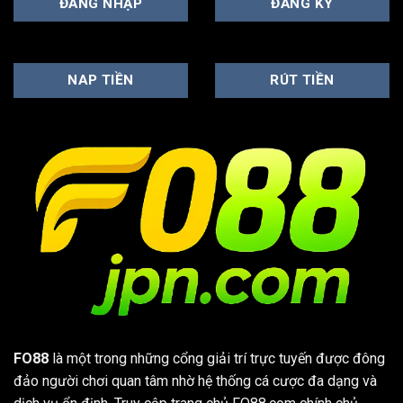
ĐĂNG NHẬP
ĐĂNG KÝ
NAP TIỀN
RÚT TIỀN
FO88
là một trong những cổng giải trí trực tuyến được đông
đảo người chơi quan tâm nhờ hệ thống cá cược đa dạng và