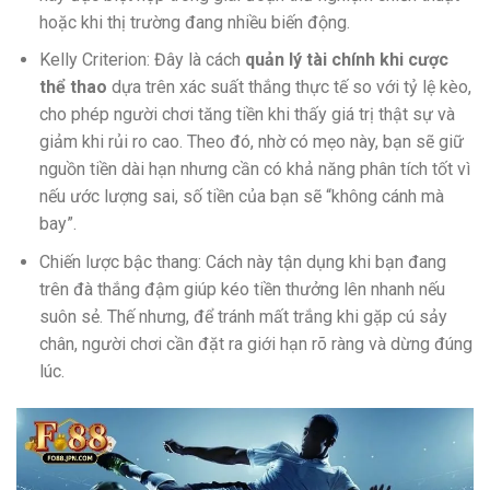
hoặc khi thị trường đang nhiều biến động.
Kelly Criterion: Đây là cách
quản lý tài chính khi cược
thể thao
dựa trên xác suất thắng thực tế so với tỷ lệ kèo,
cho phép người chơi tăng tiền khi thấy giá trị thật sự và
giảm khi rủi ro cao. Theo đó, nhờ có mẹo này, bạn sẽ giữ
nguồn tiền dài hạn nhưng cần có khả năng phân tích tốt vì
nếu ước lượng sai, số tiền của bạn sẽ “không cánh mà
bay”.
Chiến lược bậc thang: Cách này tận dụng khi bạn đang
trên đà thắng đậm giúp kéo tiền thưởng lên nhanh nếu
suôn sẻ. Thế nhưng, để tránh mất trắng khi gặp cú sảy
chân, người chơi cần đặt ra giới hạn rõ ràng và dừng đúng
lúc.