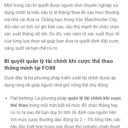
Một trong các bí quyết được người chơi chuyên nghiệp sử
dụng chính là hiểu sâu tỷ lệ thắng/thua ẩn sau mức thưởng
mà nhà cái đưa ra. Chẳng hạn, trong trận Manchester City,
đội nào có lịch sử ghi bàn cao, cầu thủ mạnh thì chắc chắn
xác suất thắng rất lớn. Do đó, việc nắm rõ xác suất thực tế
của từng lựa chọn sẽ giúp bạn đưa ra quyết định đặt cược
sáng suốt và hạn chế rủi ro.
Bí quyết quản lý tài chính khi cược thể thao
thông minh tại FO88
Dưới đây là ba phương pháp kiểm soát tài chính được áp
dụng rộng rãi giúp người chơi giữ vững thế chủ động:
Flat betting: Là phương pháp
quản lý tài chính khi cược
thể thao
trong mỗi trận bất kể mức độ chắc thắng hay
rủi ro ra sao để bạn duy trì tính ổn định của nguồn tiền.
Với mức cược thường dao động từ 2 – 5% tổng tiền, các
này đặc biệt hợp trong giai đoạn thử nghiệm chiến thuật