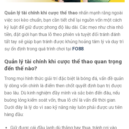
Quản lý tài chính khi cược thể thao
nhấn mạnh rằng ngoài
việc soi kèo chuẩn, bạn cần tiết chế lại nguồn vốn một cách
kỷ luật để giữ được phong độ lâu dài. Các mẹo như chia nhỏ
tiền, đặt giới hạn thua lỗ theo phiên và tuyệt đối tránh đánh
tất tay sẽ giúp bạn tránh được khủng hoảng tâm lý và duy trì
sự ổn định trong quá trình chơi tại
FO88
.
Quản lý tài chính khi cược thể thao quan trọng
đến thế nào?
Trong mọi hình thức giải trí đặc biệt là bóng đá, vấn đề quản
lý dòng vốn chính là điểm then chốt quyết định bạn trị được
bao lâu. Dù kinh nghiệm đầy mình và sắc bén đến đâu, nếu
buông lỏng kiểm soát vốn, thua lỗ chỉ là vấn đề thời gian.
Dưới đây là lý do vì sao kỹ năng này luôn phải được ưu tiên
hàng đầu:
Giữ được cái đầu lạnh dù thắng hay thua, tránh rơi vào