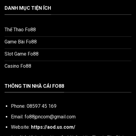
DANH MỤC TIỆN ÍCH
Thể Thao Fo88
Game Bài Fo88
Slot Game Fo88
Casino Fo88
THÔNG TIN NHÀ CÁI FO88
Phone: 08597 45 169
Email:
fo88jpncom@gmail.com
Website:
https://aod.us.com/