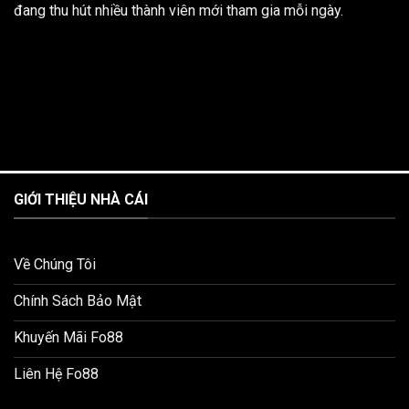
đang thu hút nhiều thành viên mới tham gia mỗi ngày.
GIỚI THIỆU NHÀ CÁI
Về Chúng Tôi
Chính Sách Bảo Mật
Khuyến Mãi Fo88
Liên Hệ Fo88