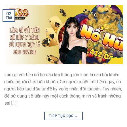
02
Th8
Làm gì với tiền nổ hũ sau khi thắng lớn luôn là câu hỏi khiến
nhiều người chơi băn khoăn. Có người muốn rút tiền ngay, có
người tiếp tục đầu tư để hy vọng nhân đôi tài sản. Tuy nhiên,
để sử dụng số tiền này một cách thông minh và tránh những
sai […]
TIẾP TỤC ĐỌC
→