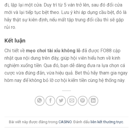
đi, lặp lại một cửa. Duy trì từ 5 ván trở lên, sau đó đổi cửa
mới và lại tiếp tục bệt theo. Lưu ý khi áp dụng cầu bệt, đó là
hãy thật sự kiên định, nếu mất tập trung đổi cầu thì sẽ gặp
rủi ro.
Kết luận
Chi tiết về
mẹo chơi tài xỉu không lỗ
đã được FO88 cập
nhật qua nội dung trên đây, giúp hội viên hiểu hơn về kinh
nghiệm xuống tiền. Qua đó, bạn dễ dàng đưa ra lựa chọn cá
cược vừa đúng đắn, vừa hiệu quả. Bet thủ hãy tham gia ngay
hôm nay để không bỏ lỡ cơ hội kiếm tiền cùng hệ thống này.
Bài viết này được đăng trong
CASINO
. Đánh dấu
liên kết thường trực
.