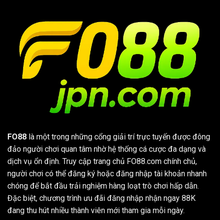
FO88
là một trong những cổng giải trí trực tuyến được đông
đảo người chơi quan tâm nhờ hệ thống cá cược đa dạng và
dịch vụ ổn định. Truy cập trang chủ FO88.com chính chủ,
người chơi có thể đăng ký hoặc đăng nhập tài khoản nhanh
chóng để bắt đầu trải nghiệm hàng loạt trò chơi hấp dẫn.
Đặc biệt, chương trình ưu đãi đăng nhập nhận ngay 88K
đang thu hút nhiều thành viên mới tham gia mỗi ngày.