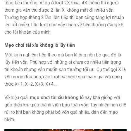
tăng tiền thưởng. Ví dụ ở lượt 2X thua, 4X thắng thì người
tham gia vẫn thu được 2 lần X, không mất đi nhiều vốn.
Trường hợp thắng 2 lần liên tiếp thì bạn cũng tăng lợi nhuận
lên rất nhiều. Lần lượt như vậy nhận về tiền thưởng đáng kể
cho tài khoản của mình.
Mẹo chơi tài xỉu không lỗ
lũy tiến
Một kinh nghiệm tiếp theo mà bạn không nên bỏ qua đó là
lũy tiến vốn. Phù hợp với những ai chưa có nhiều tiền trong
tài khoản nhưng vẫn muốn săn thưởng tối ưu. Cụ thể gọi X là
vốn cược đầu tiên, các lượt cá cược sau tham gia với công
thức X+1, X+2, X+3, X+4,…
Về hiệu quả,
mẹo chơi tài xỉu không lỗ
này khá giống với
gấp thếp khi giúp thành viên bảo toàn vốn. Tuy nhiên hạn chế
rủi ro khi bạn không phải bỏ vốn quá nhiều, dẫn đến mạo
hiểm.