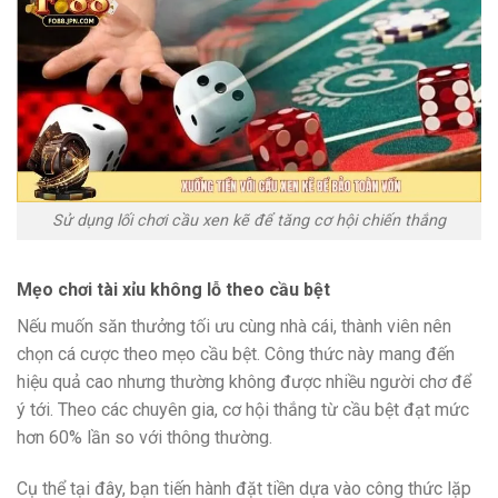
Sử dụng lối chơi cầu xen kẽ để tăng cơ hội chiến thắng
Mẹo chơi tài xỉu không lỗ theo cầu bệt
Nếu muốn săn thưởng tối ưu cùng nhà cái, thành viên nên
chọn cá cược theo mẹo cầu bệt. Công thức này mang đến
hiệu quả cao nhưng thường không được nhiều người chơ để
ý tới. Theo các chuyên gia, cơ hội thắng từ cầu bệt đạt mức
hơn 60% lần so với thông thường.
Cụ thể tại đây, bạn tiến hành đặt tiền dựa vào công thức lặp