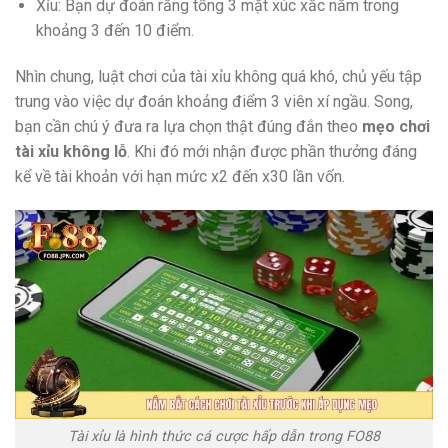
Xỉu: Bạn dự đoán rằng tổng 3 mặt xúc xắc nằm trong
khoảng 3 đến 10 điểm.
Nhìn chung, luật chơi của tài xỉu không quá khó, chủ yếu tập
trung vào việc dự đoán khoảng điểm 3 viên xí ngầu. Song,
bạn cần chú ý đưa ra lựa chọn thật đúng đắn theo
mẹo chơi
tài xỉu không lỗ
. Khi đó mới nhận được phần thưởng đáng
kể về tài khoản với hạn mức x2 đến x30 lần vốn.
Tài xỉu là hình thức cá cược hấp dẫn trong FO88