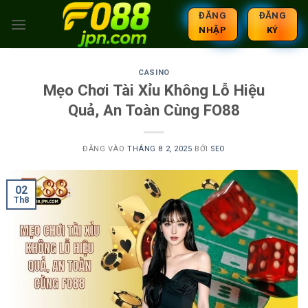
Bỏ
ĐĂNG
ĐĂNG
qua
NHẬP
KÝ
nội
dung
CASINO
Mẹo Chơi Tài Xỉu Không Lỗ Hiệu
Quả, An Toàn Cùng FO88
ĐĂNG VÀO
THÁNG 8 2, 2025
BỞI
SEO
02
Th8