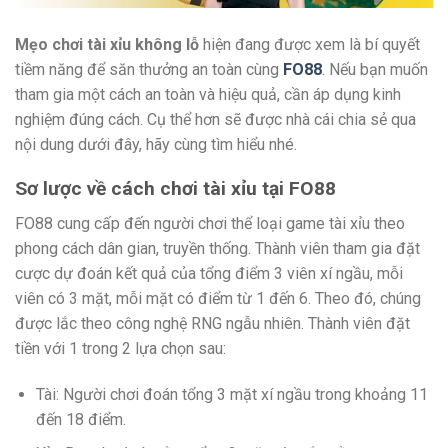
Mẹo chơi tài xỉu không lỗ
hiện đang được xem là bí quyết
tiềm năng để săn thưởng an toàn cùng
FO88
. Nếu bạn muốn
tham gia một cách an toàn và hiệu quả, cần áp dụng kinh
nghiệm đúng cách. Cụ thể hơn sẽ được nhà cái chia sẻ qua
nội dung dưới đây, hãy cùng tìm hiểu nhé.
Sơ lược về cách chơi tài xỉu tại FO88
FO88 cung cấp đến người chơi thể loại game tài xỉu theo
phong cách dân gian, truyền thống. Thành viên tham gia đặt
cược dự đoán kết quả của tổng điểm 3 viên xí ngầu, mỗi
viên có 3 mặt, mỗi mặt có điểm từ 1 đến 6. Theo đó, chúng
được lắc theo công nghệ RNG ngẫu nhiên. Thành viên đặt
tiền với 1 trong 2 lựa chọn sau:
Tài: Người chơi đoán tổng 3 mặt xí ngầu trong khoảng 11
đến 18 điểm.