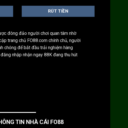
RÚT TIỀN
 được đông đảo người chơi quan tâm nhờ
 cập trang chủ FO88.com chính chủ, người
nh chóng để bắt đầu trải nghiệm hàng
ãi đăng nhập nhận ngay 88K đang thu hút
HÔNG TIN NHÀ CÁI FO88