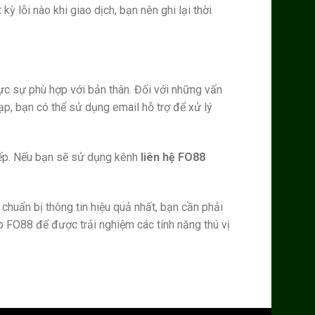
ỳ lỗi nào khi giao dịch, bạn nên ghi lại thời
ực sự phù hợp với bản thân. Đối với những vấn
ạp, bạn có thể sử dụng email hỗ trợ để xử lý
iếp. Nếu bạn sẽ sử dụng kênh
liên hệ FO88
huẩn bị thông tin hiệu quả nhất, bạn cần phải
ập FO88 để được trải nghiệm các tính năng thú vị