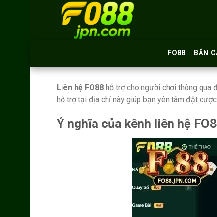
Bỏ
qua
nội
dung
FO88
BẮN C
Liên hệ FO88
hỗ trợ cho người chơi thông qua đ
hỗ trợ tại địa chỉ này giúp bạn yên tâm đặt cư
Ý nghĩa của kênh liên hệ FO