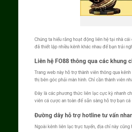
Chúng ta hiểu rằng hoạt động liên hệ tại nhà cá
đã thiết lập nhiều kênh khác nhau để bạn trải n
Liên hệ FO88 thông qua các khung c
Trang web này hỗ trợ thành viên thông qua kênh
thị bên góc phải màn hình. Chỉ cần thành viên nh
Đây là các phương thức liên lạc cực kỳ nhanh c
viên cá cược an toàn để sẵn sàng hỗ trợ bạn cá
Đường dây hỗ trợ hotline tư vấn nh
Ngoài kênh liên lạc trực tuyến, địa chỉ này cũn