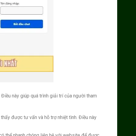
 Điều này giúp quá trình giải trí của người tham
hấy được tư vấn và hỗ trợ nhiệt tình. Điều này
 có thể nhanh chóng liên hệ với website để được