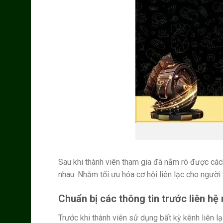
Sau khi thành viên tham gia đã nắm rõ được các
nhau. Nhằm tối ưu hóa cơ hội liên lạc cho người
Chuẩn bị các thông tin trước liên hệ 
Trước khi thành viên sử dụng bất kỳ kênh liên lạ