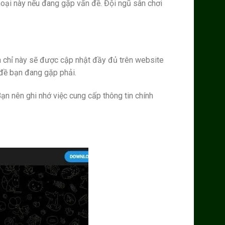
oại này nếu đang gặp vấn đề. Đội ngũ sân chơi
ịa chỉ này sẽ được cập nhật đầy đủ trên website
 đề bạn đang gặp phải.
ạn nên ghi nhớ việc cung cấp thông tin chính