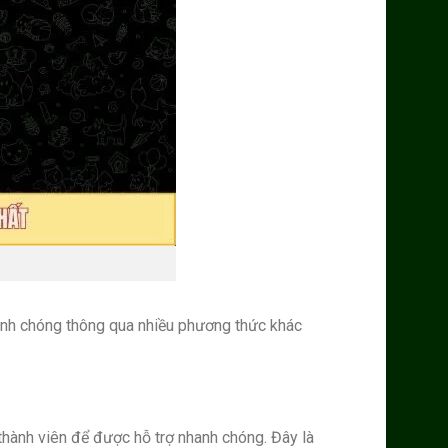
hanh chóng thông qua nhiều phương thức khác
 thành viên để được hỗ trợ nhanh chóng. Đây là