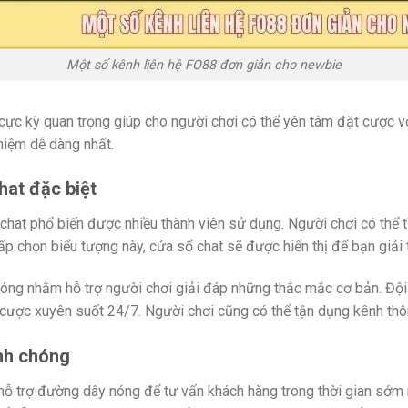
Một số kênh liên hệ FO88 đơn giản cho newbie
i cực kỳ quan trọng giúp cho người chơi có thể yên tâm đặt cược v
ghiệm dễ dàng nhất.
hat đặc biệt
 chat phổ biến được nhiều thành viên sử dụng. Người chơi có thể 
ấp chọn biểu tượng này, cửa sổ chat sẽ được hiển thị để bạn giải t
hóng nhằm hỗ trợ người chơi giải đáp những thắc mắc cơ bản. Đội 
 cược xuyên suốt 24/7. Người chơi cũng có thể tận dụng kênh thô
anh chóng
g hỗ trợ đường dây nóng để tư vấn khách hàng trong thời gian sớm