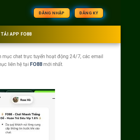
ĐĂNG NHẬP
ĐĂNG KÝ
TẢI APP FO88
h mục chat trực tuyến hoạt động 24/7, các email
ục liên hệ tại
FO88
mới nhất.