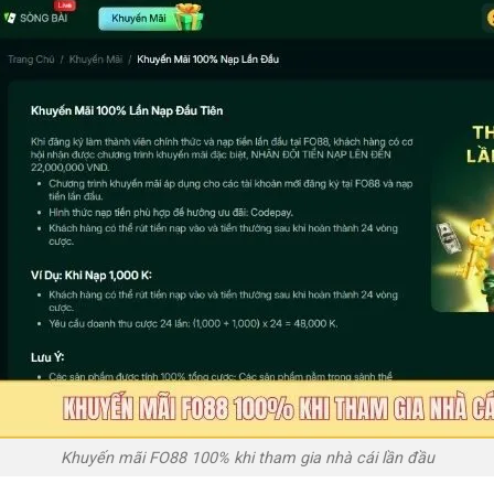
Khuyến mãi FO88 100% khi tham gia nhà cái lần đầu