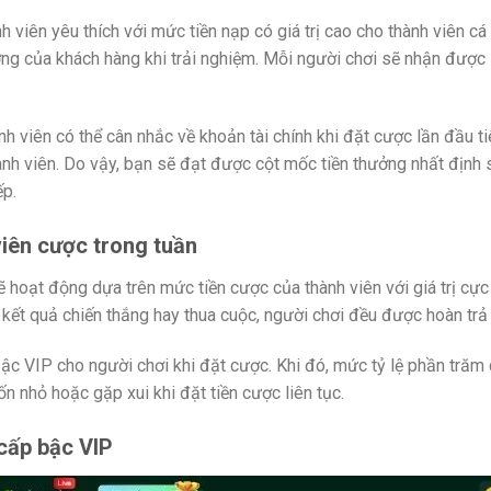
 viên yêu thích với mức tiền nạp có giá trị cao cho thành viên cá
ởng của khách hàng khi trải nghiệm. Mỗi người chơi sẽ nhận được 
ành viên có thể cân nhắc về khoản tài chính khi đặt cược lần đầu t
ành viên. Do vậy, bạn sẽ đạt được cột mốc tiền thưởng nhất định s
ếp.
viên cược trong tuần
 hoạt động dựa trên mức tiền cược của thành viên với giá trị cực 
 kết quả chiến thắng hay thua cuộc, người chơi đều được hoàn trả
bậc VIP cho người chơi khi đặt cược. Khi đó, mức tỷ lệ phần trăm
n nhỏ hoặc gặp xui khi đặt tiền cược liên tục.
cấp bậc VIP