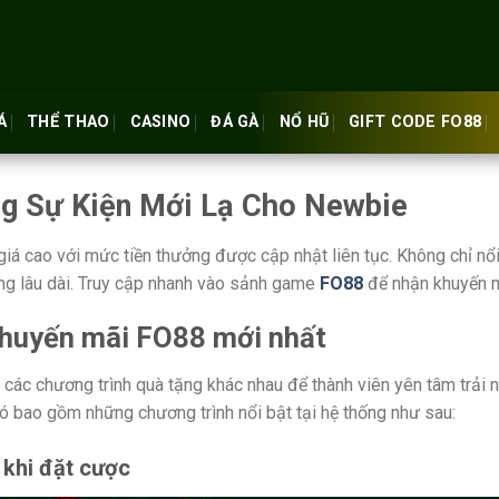
Á
THỂ THAO
CASINO
ĐÁ GÀ
NỔ HŨ
GIFT CODE FO88
g Sự Kiện Mới Lạ Cho Newbie
á cao với mức tiền thưởng được cập nhật liên tục. Không chỉ nổi b
ng lâu dài. Truy cập nhanh vào sảnh game
FO88
để nhận khuyến m
khuyến mãi FO88 mới nhất
 các chương trình quà tặng khác nhau để thành viên yên tâm trải n
 bao gồm những chương trình nổi bật tại hệ thống như sau:
 khi đặt cược