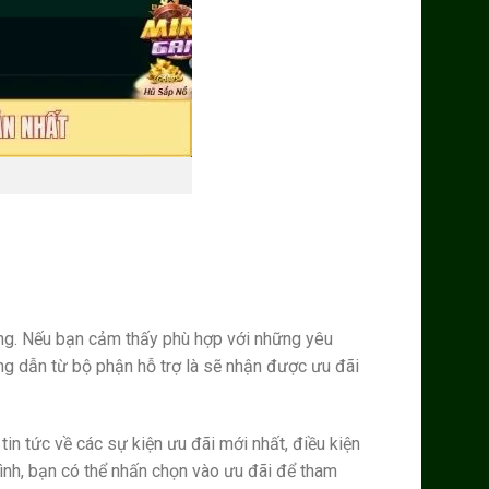
àng. Nếu bạn cảm thấy phù hợp với những yêu
ng dẫn từ bộ phận hỗ trợ là sẽ nhận được ưu đãi
in tức về các sự kiện ưu đãi mới nhất, điều kiện
ình, bạn có thể nhấn chọn vào ưu đãi để tham