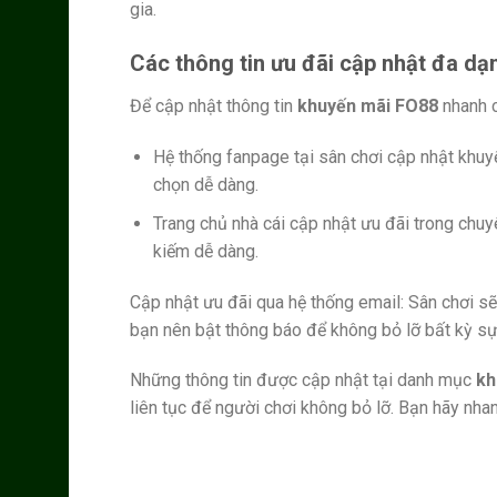
gia.
Các thông tin ưu đãi cập nhật đa dạ
Để cập nhật thông tin
khuyến mãi FO88
nhanh 
Hệ thống fanpage tại sân chơi cập nhật khuyế
chọn dễ dàng.
Trang chủ nhà cái cập nhật ưu đãi trong chuyê
kiếm dễ dàng.
Cập nhật ưu đãi qua hệ thống email: Sân chơi sẽ
bạn nên bật thông báo để không bỏ lỡ bất kỳ sự 
Những thông tin được cập nhật tại danh mục
kh
liên tục để người chơi không bỏ lỡ. Bạn hãy nha