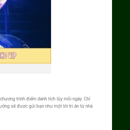
hương trình điểm danh tích lũy mỗi ngày. Chỉ
hưởng sẽ được gửi bạn như một lời tri ân từ nhà