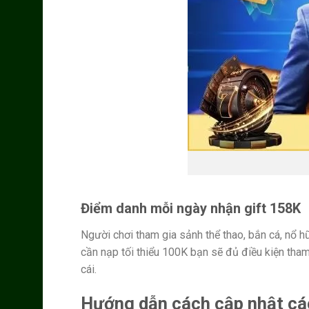
Điểm danh mỗi ngày nhận gift 158K
Người chơi tham gia sảnh thể thao, bắn cá, nổ h
cần nạp tối thiểu 100K bạn sẽ đủ điều kiện tham 
cái.
Hướng dẫn cách cập nhật cá