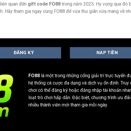
 liên quan đến
gift code FO88
trong năm 2025. Hy vọng qua đó b
ình. Hãy tham gia ngay cùng FO88 để vừa thư giãn vừa mang về nhữ
ĐĂNG KÝ
NAP TIỀN
FO88
là một trong những cổng giải trí trực tuyến
hệ thống cá cược đa dạng và dịch vụ ổn định. Truy
chơi có thể đăng ký hoặc đăng nhập tài khoản nha
loạt trò chơi hấp dẫn. Đặc biệt, chương trình ưu đ
nhiều thành viên mới tham gia mỗi ngày.