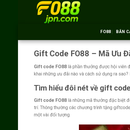
Bỏ
qua
nội
dung
FO88
BẮN C
Gift Code FO88 – Mã Ưu Đ
Gift code FO88
là phần thưởng được hội viên đặ
khai những ưu đãi nào và cách sử dụng ra sao? Hã
Tìm hiểu đôi nét về gift cod
Gift code FO88
là những mã thưởng đặc biệt đư
trí. Thông thường các chương trình tặng giftcod
một vài đối tượng.