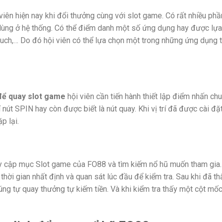
iên hiện nay khi đổi thưởng cùng với slot game. Có rất nhiều phầ
i dùng ở hệ thống. Có thể điểm danh một số ứng dụng hay được lự
ouch,… Do đó hội viên có thể lựa chọn một trong những ứng dụng 
 để quay slot game
hội viên cần tiến hành thiết lập điểm nhấn chu
í nút SPIN hay còn được biết là nút quay. Khi vị trí đã được cài đặt
p lại.
truy cập mục Slot game của FO88 và tìm kiếm nổ hũ muốn tham gia.
thời gian nhất định và quan sát lúc đầu để kiểm tra. Sau khi đã th
húng tự quay thưởng tự kiếm tiền. Và khi kiểm tra thấy một cột mố