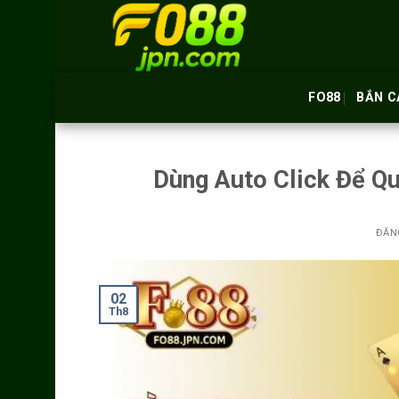
Bỏ
qua
nội
dung
FO88
BẮN C
Dùng Auto Click Để Qu
ĐĂN
02
Th8