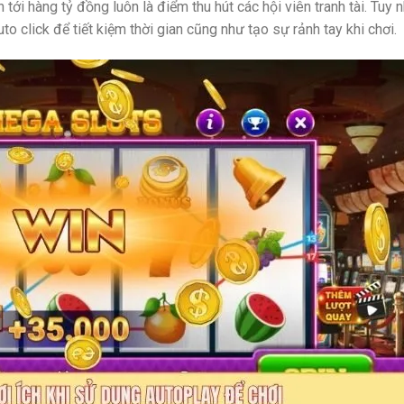
ới hàng tỷ đồng luôn là điểm thu hút các hội viên tranh tài. Tuy n
uto click để tiết kiệm thời gian cũng như tạo sự rảnh tay khi chơi.