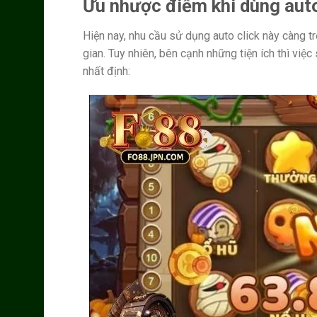
Ưu nhược điểm khi dùng auto
Hiện nay, nhu cầu sử dụng auto click này càng t
gian. Tuy nhiên, bên cạnh những tiện ích thì việc
nhất định: