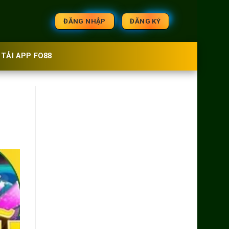
ĐĂNG NHẬP
ĐĂNG KÝ
TẢI APP FO88