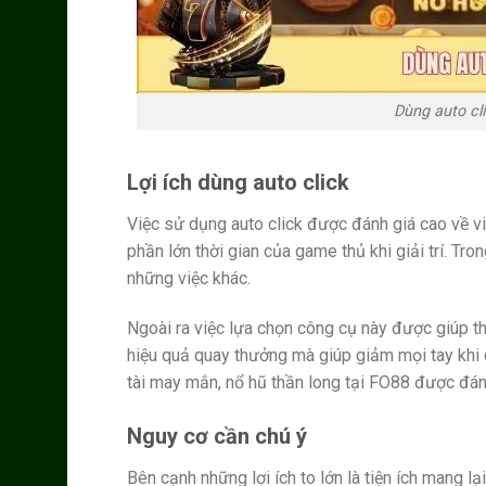
Dùng auto cl
Lợi ích dùng auto click
Việc sử dụng auto click được đánh giá cao về vi
phần lớn thời gian của game thủ khi giải trí. Tr
những việc khác.
Ngoài ra việc lựa chọn công cụ này được giúp t
hiệu quả quay thưởng mà giúp giảm mọi tay khi c
tài may mắn, nổ hũ thần long tại FO88 được đánh
Nguy cơ cần chú ý
Bên cạnh những lợi ích to lớn là tiện ích mang l