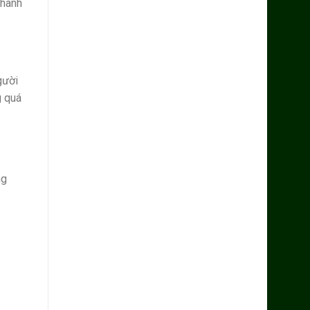
 hành
gười
g quá
ng