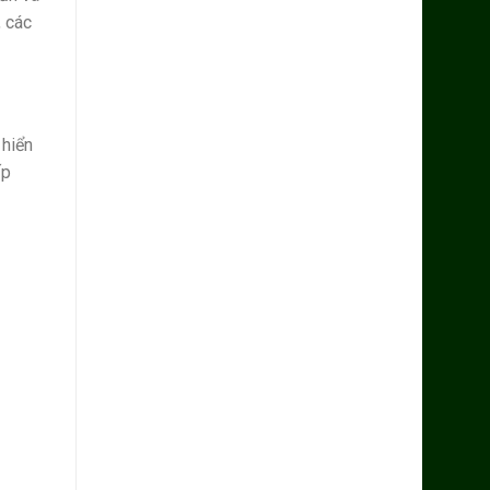
, các
 hiển
ấp