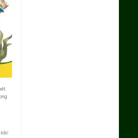
ét.
rong
 sắc