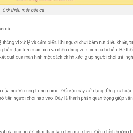
Giới thiệu máy bắn cá
ắn cá
hống vi xử lý và cảm biến. Khi người chơi bấm nút điều khiển, tí
ng bắn đạn trên màn hình và nhận dạng vị trí con cá bị bắn. Hệ th
ị kết quả qua màn hình một cách chính xác, giúp người chơi trải ng
i của người dùng trong game. Đối với máy sử dụng đồng xu hoặc
ố tiền người chơi nạp vào. Đây là thành phần quan trọng giúp vận
stick giúp người chơi thao tác chọn mục tiêu, điều chỉnh hướng 