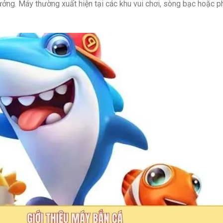
ưởng. Máy thường xuất hiện tại các khu vui chơi, sòng bạc hoặc 