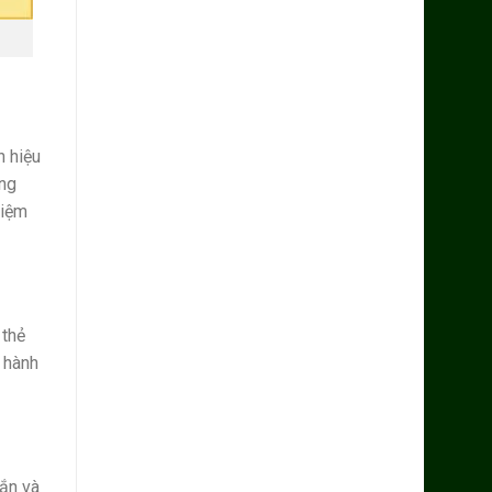
n hiệu
ống
hiệm
 thẻ
 hành
bắn và