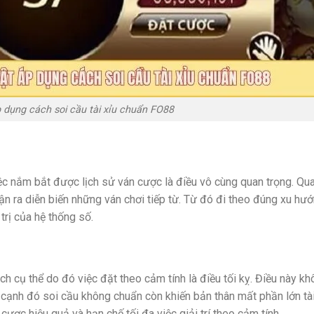
p dụng cách soi cầu tài xỉu chuẩn FO88
iệc nắm bắt được lịch sử ván cược là điều vô cùng quan trọng. Qu
hận ra diễn biến những ván chơi tiếp từ. Từ đó đi theo đúng xu hư
trị của hệ thống số.
ch cụ thể do đó việc đặt theo cảm tính là điều tối kỵ. Điều này k
 cạnh đó soi cầu không chuẩn còn khiến bản thân mất phần lớn tài
ược hiệu quả và hạn chế tối đa việc giải trí theo cảm tính.