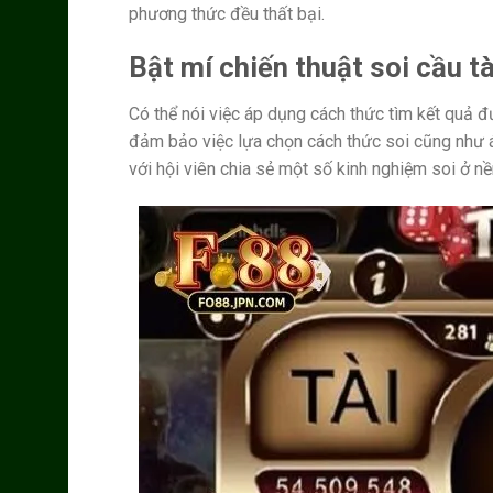
phương thức đều thất bại.
Bật mí chiến thuật soi cầu tà
Có thể nói việc áp dụng cách thức tìm kết quả đ
đảm bảo việc lựa chọn cách thức soi cũng như á
với hội viên chia sẻ một số kinh nghiệm soi ở nền