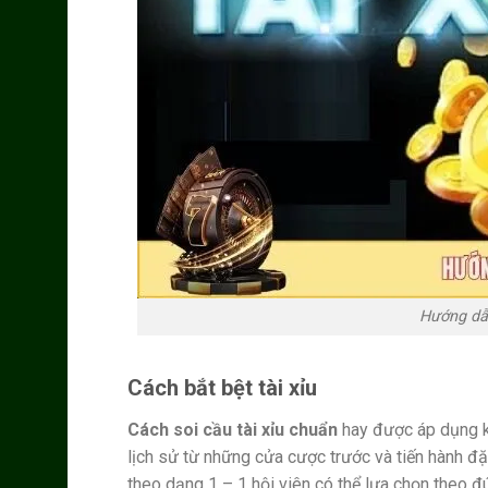
Hướng dẫn
Cách bắt bệt tài xỉu
Cách soi cầu tài xỉu chuẩn
hay được áp dụng kh
lịch sử từ những cửa cược trước và tiến hành đặt
theo dạng 1 – 1 hội viên có thể lựa chọn theo 