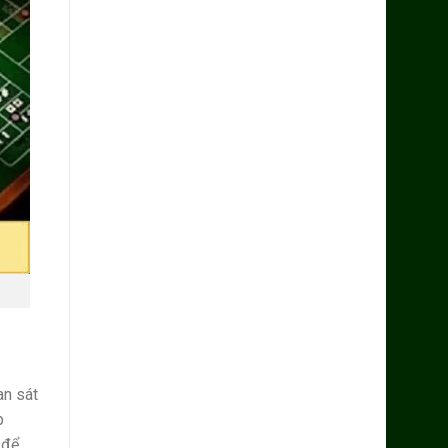
an sát
p
 để