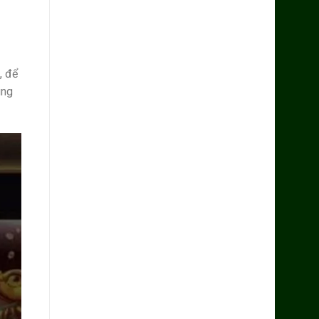
, để
ùng