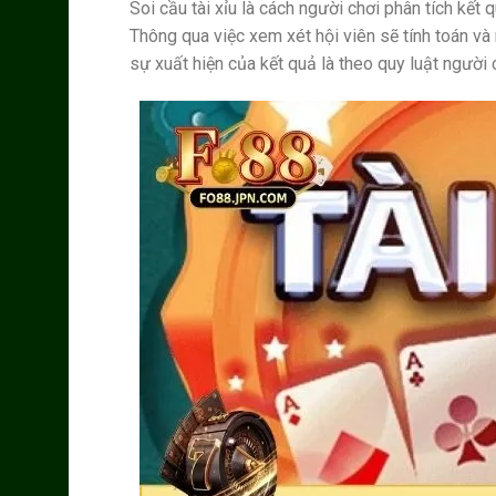
Soi cầu tài xỉu là cách người chơi phân tích kế
Thông qua việc xem xét hội viên sẽ tính toán và
sự xuất hiện của kết quả là theo quy luật người 