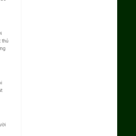
i
t thủ
ơng
ội
át
ười