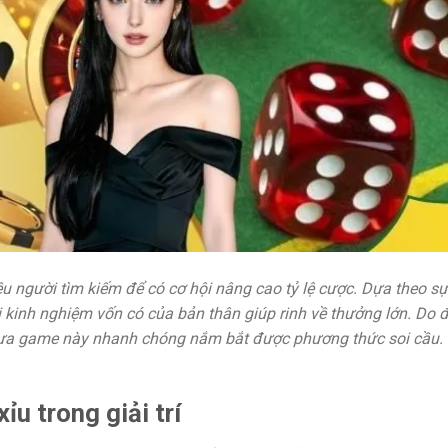
u người tìm kiếm để có cơ hội nâng cao tỷ lệ cược. Dựa theo sự
 kinh nghiệm vốn có của bản thân giúp rinh về thưởng lớn. Do 
tựa game này nhanh chóng nắm bắt được phương thức soi cầu.
xỉu trong giải trí