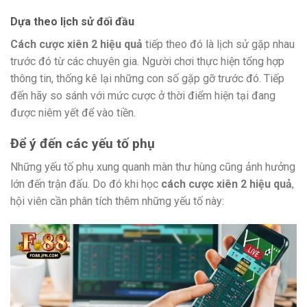
Dựa theo lịch sử đối đầu
Cách cược xiên 2 hiệu quả
tiếp theo đó là lịch sử gặp nhau
trước đó từ các chuyên gia. Người chơi thực hiện tổng hợp
thông tin, thống kê lại những con số gặp gỡ trước đó. Tiếp
đến hãy so sánh với mức cược ở thời điểm hiện tại đang
được niêm yết để vào tiền.
Để ý đến các yếu tố phụ
Những yếu tố phụ xung quanh màn thư hùng cũng ảnh hưởng
lớn đến trận đấu. Do đó khi học
cách cược xiên 2 hiệu quả
,
hội viên cần phân tích thêm những yếu tố này: