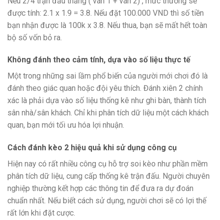
Nếu 2/4 trận đấu thắng ( ván 1 + ván 2) , mức thưởng sẽ
được tính: 2.1 x 1.9 = 3.8. Nếu đặt 100.000 VND thì số tiền
bạn nhận được là 100k x 3.8. Nếu thua, bạn sẽ mất hết toàn
bộ số vốn bỏ ra.
Không đánh theo cảm tính, dựa vào số liệu thực tế
Một trong những sai lầm phổ biến của người mới chơi đó là
đánh theo giác quan hoặc đội yêu thích. Đánh xiên 2 chính
xác là phải dựa vào số liệu thống kê như ghi bàn, thành tích
sân nhà/sân khách. Chỉ khi phân tích dữ liệu một cách khách
quan, bạn mới tối ưu hóa lợi nhuận.
Cách đánh kèo 2 hiệu quả khi sử dụng công cụ
Hiện nay có rất nhiều công cụ hỗ trợ soi kèo như phần mềm
phân tích dữ liệu, cung cấp thống kê trận đấu. Người chuyên
nghiệp thường kết hợp các thông tin để đưa ra dự đoán
chuẩn nhất. Nếu biết cách sử dụng, người chơi sẽ có lợi thế
rất lớn khi đặt cược.