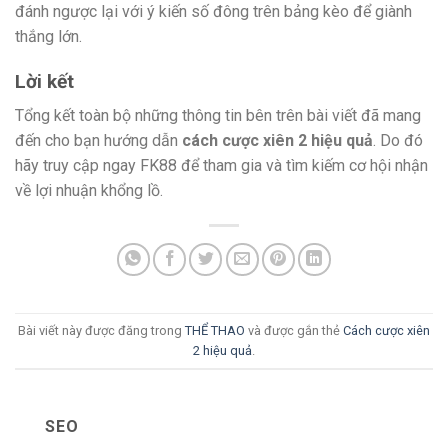
đánh ngược lại với ý kiến số đông trên bảng kèo để giành
thắng lớn.
Lời kết
Tổng kết toàn bộ những thông tin bên trên bài viết đã mang
đến cho bạn hướng dẫn
cách cược xiên 2 hiệu quả
. Do đó
hãy truy cập ngay FK88 để tham gia và tìm kiếm cơ hội nhận
về lợi nhuận khổng lồ.
Bài viết này được đăng trong
THỂ THAO
và được gắn thẻ
Cách cược xiên
2 hiệu quả
.
SEO