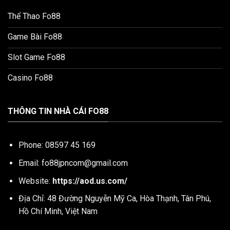
Thể Thao Fo88
Game Bài Fo88
Slot Game Fo88
Casino Fo88
THÔNG TIN NHÀ CÁI FO88
Phone: 08597 45 169
Email:
fo88jpncom@gmail.com
Website:
https://aod.us.com/
Địa Chỉ: 48 Đường Nguyễn Mỹ Ca, Hòa Thạnh, Tân Phú,
Hồ Chí Minh, Việt Nam