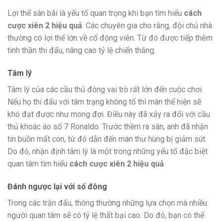
Lợi thế sân bãi là yếu tố quan trọng khi bạn tìm hiểu
cách
cược xiên 2 hiệu quả
. Các chuyên gia cho rằng, đội chủ nhà
thường có lợi thế lớn về cổ động viên. Từ đó được tiếp thêm
tinh thần thi đấu, nâng cao tỷ lệ chiến thắng.
Tâm lý
Tâm lý của các cầu thủ đóng vai trò rất lớn đến cuộc chơi.
Nếu họ thi đấu với tâm trạng không tố thì màn thể hiện sẽ
khó đạt được như mong đợi. Điều này đã xảy ra đối với cầu
thủ khoác áo số 7 Ronaldo. Trước thềm ra sân, anh đã nhận
tin buồn mất con, từ đó dẫn đến màn thư hùng bị giảm sút.
Do đó, nhận định tâm lý là một trong những yếu tố đặc biệt
quan tâm tìm hiểu
cách cược xiên 2 hiệu quả
.
Đánh ngược lại với số đông
Trong các trận đấu, thông thường những lựa chọn mà nhiều
người quan tâm sẽ có tỷ lệ thất bại cao. Do đó, bạn có thể