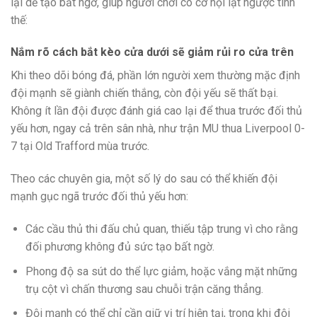
lại dễ tạo bất ngờ, giúp người chơi có cơ hội lật ngược tình
thế:
Nắm rõ cách bắt kèo cửa dưới sẽ giảm rủi ro cửa trên
Khi theo dõi bóng đá, phần lớn người xem thường mặc định
đội mạnh sẽ giành chiến thắng, còn đội yếu sẽ thất bại.
Không ít lần đội được đánh giá cao lại để thua trước đối thủ
yếu hơn, ngay cả trên sân nhà, như trận MU thua Liverpool 0-
7 tại Old Trafford mùa trước.
Theo các chuyên gia, một số lý do sau có thể khiến đội
mạnh gục ngã trước đối thủ yếu hơn:
Các cầu thủ thi đấu chủ quan, thiếu tập trung vì cho rằng
đối phương không đủ sức tạo bất ngờ.
Phong độ sa sút do thể lực giảm, hoặc vắng mặt những
trụ cột vì chấn thương sau chuỗi trận căng thẳng.
Đội mạnh có thể chỉ cần giữ vị trí hiện tại, trong khi đội