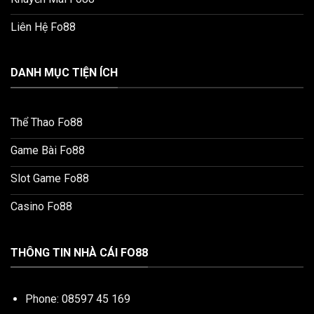
Liên Hệ Fo88
DANH MỤC TIỆN ÍCH
Thể Thao Fo88
Game Bài Fo88
Slot Game Fo88
Casino Fo88
THÔNG TIN NHÀ CÁI FO88
Phone: 08597 45 169