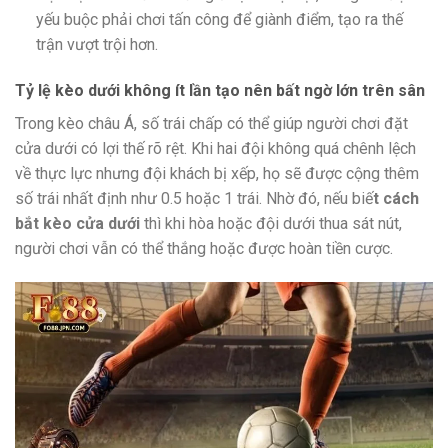
yếu buộc phải chơi tấn công để giành điểm, tạo ra thế
trận vượt trội hơn.
Tỷ lệ kèo dưới không ít lần tạo nên bất ngờ lớn trên sân
Trong kèo châu Á, số trái chấp có thể giúp người chơi đặt
cửa dưới có lợi thế rõ rệt. Khi hai đội không quá chênh lệch
về thực lực nhưng đội khách bị xếp, họ sẽ được cộng thêm
số trái nhất định như 0.5 hoặc 1 trái. Nhờ đó, nếu biế
t cách
bắt kèo cửa dưới
thì khi hòa hoặc đội dưới thua sát nút,
người chơi vẫn có thể thắng hoặc được hoàn tiền cược.