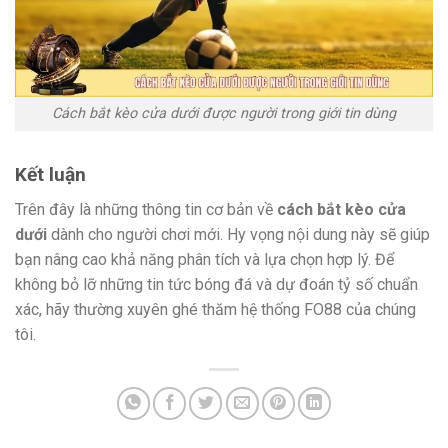
Cách bắt kèo cửa dưới được người trong giới tin dùng
Kết luận
Trên đây là những thông tin cơ bản về
cách bắt kèo cửa
dưới
dành cho người chơi mới. Hy vọng nội dung này sẽ giúp
bạn nâng cao khả năng phân tích và lựa chọn hợp lý. Để
không bỏ lỡ những tin tức bóng đá và dự đoán tỷ số chuẩn
xác, hãy thường xuyên ghé thăm hệ thống FO88 của chúng
tôi.