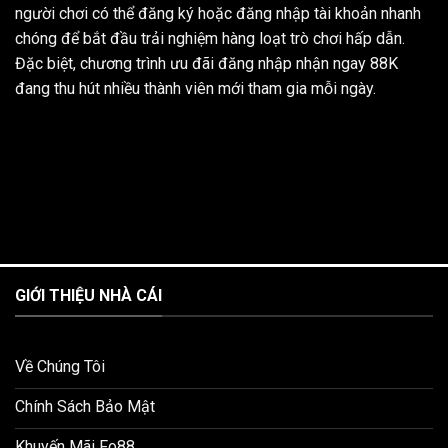
người chơi có thể đăng ký hoặc đăng nhập tài khoản nhanh
chóng để bắt đầu trải nghiệm hàng loạt trò chơi hấp dẫn.
Đặc biệt, chương trình ưu đãi đăng nhập nhận ngay 88K
đang thu hút nhiều thành viên mới tham gia mỗi ngày.
GIỚI THIỆU NHÀ CÁI
Về Chúng Tôi
Chính Sách Bảo Mật
Khuyến Mãi Fo88