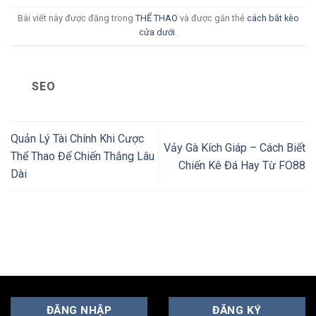
Bài viết này được đăng trong
THỂ THAO
và được gắn thẻ
cách bắt kèo
cửa dưới
.
SEO
Quản Lý Tài Chính Khi Cược
Vảy Gà Kích Giáp – Cách Biết
Thể Thao Để Chiến Thắng Lâu
Chiến Kê Đá Hay Từ FO88
Dài
ĐĂNG NHẬP
ĐĂNG KÝ